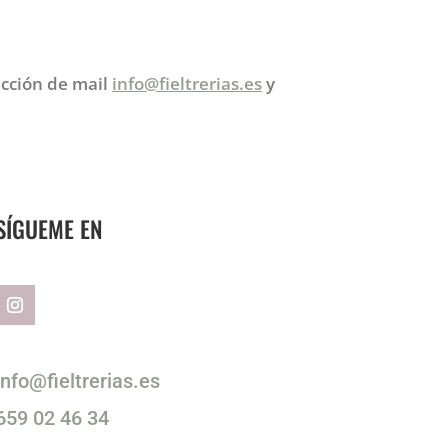
ección de mail
info@fieltrerias.es
y
SÍGUEME EN
info@fieltrerias.es
659 02 46 34